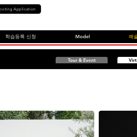
ooting Application
학습등록 신청
Model
예
Tour & Event
Vir
휴대폰 사진 3장만 있으면 끝! 버추
더로 변신시켜 드립니다. 스튜디
1000jh.director@gmail.com